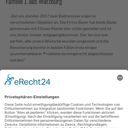
Familie J. aus Würzburg
„Bei uns standen 2017 zwei Badrenovierungen in
verschiedenen Objekten an. Die Firma Bayer hat beide Bäder
gemeinsam mit Fliesen Marek sehr schön gestaltet und ist
uns immer wieder entgegengekommen. Der Service war
perfekt, alle unsere Wünsche wurden umgesetzt und die
Renovierung konnte in beiden Fällen trotz einiger
unvorhersehbarer Probleme termingerecht abgeschlossen
werden.“
Vereinbaren auch Sie gleich einen Termin für ein
unverbindliches und kostenfreies Beratungsgespräch: Tel.
0931 / 63065 oder
info@sanitaer-bayer.de