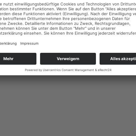
är- und Heiztechnik | Liebigstraße 21a | 97080 Würzburg |
Mail
|
I