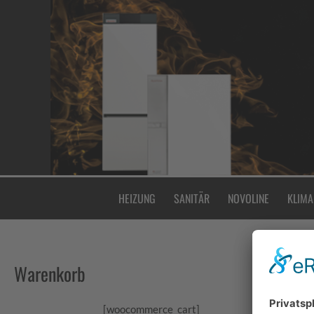
Zum
Inhalt
springen
HEIZUNG
SANITÄR
NOVOLINE
KLIMA
Warenkorb
[woocommerce_cart]