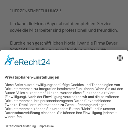
"HERZENSEMPFEHLUNG!!!
Ich kann die Firma Bayer absolut empfehlen. Service
sowie die Mitarbeiter sind professionell und freundlich.
Durch einen geschäftlichen Notfall war die Firma Bayer
SOFORT zur Stelle um mein Problem zu lösen. Wer
diese nicht beauftragt ist wirklich dumm -)
Für mich gibt es absolut nur noch Firma Bayer
DANKE EUCH"
Wir bedanken uns bei Frau Maren Weckert für die tolle
Rezension die uns über Google erreicht hat.
Vereinbaren auch Sie gleich einen Termin für ein
unverbindliches und kostenfreies Beratungsgespräch: Tel.
0931 / 63065 oder
info@sanitaer-bayer.de