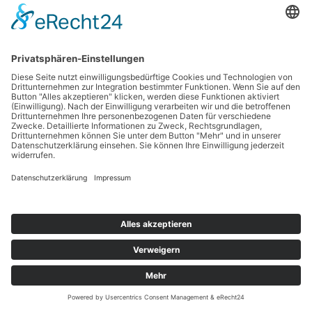
Hobbys:
Skifahren und Fußball
Im Unternehmen weil:
ich durch das tolle Betriebsklima und
der Möglichkeit selbstständig zu arbeiten jede Menge Spaß
an meiner Arbeit habe
Copyright © 2026 Sanitär- und Heiztechnik | Liebigstraße 21a | 97080
Würzburg |
Mail
|
Impressum
|
Datenschutz
Cookie-Einstellungen